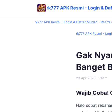
rk777 APK Resmi - Login & Da
rk777 APK Resmi - Login & Daftar Mudah
›
Resmi
rk777 APK Resmi - Log
Gak Nyan
Banget 
23 Apr 2026
· Resmi
Wajib Coba! 
Halo sobat rebaha