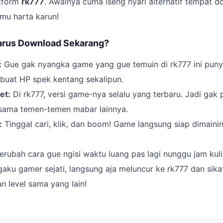
atform
rk777
. Awalnya cuma iseng nyari alternatif tempat 
mu harta karun!
arus Download Sekarang?
:
Gue gak nyangka game yang gue temuin di rk777 ini punya
buat HP spek kentang sekalipun.
et:
Di rk777, versi game-nya selalu yang terbaru. Jadi gak p
 sama temen-temen mabar lainnya.
:
Tinggal cari, klik, dan boom! Game langsung siap dimaini
ngerubah cara gue ngisi waktu luang pas lagi nunggu jam kuli
gaku gamer sejati, langsung aja meluncur ke rk777 dan sik
n level sama yang lain!