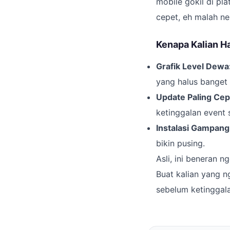
mobile gokil di pl
cepet, eh malah ne
Kenapa Kalian H
Grafik Level Dewa
yang halus banget 
Update Paling Cep
ketinggalan event
Instalasi Gampang
bikin pusing.
Asli, ini beneran 
Buat kalian yang n
sebelum ketinggala