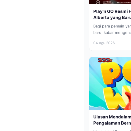
Play’n GO Resmi H
Alberta yang Baru
Bagi para pemain y
baru, kabar mengenai
iGaming Alberta yang
04 Agu 2026
Ulasan Mendalam S
Pengalaman Berm