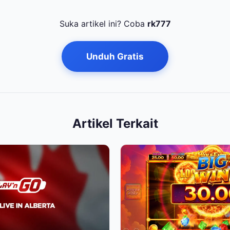
Suka artikel ini? Coba
rk777
Unduh Gratis
Artikel Terkait