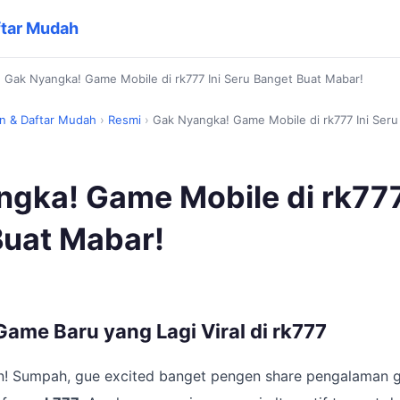
ftar Mudah
›
Gak Nyangka! Game Mobile di rk777 Ini Seru Banget Buat Mabar!
in & Daftar Mudah
›
Resmi
›
Gak Nyangka! Game Mobile di rk777 Ini Seru
gka! Game Mobile di rk777
Buat Mabar!
Game Baru yang Lagi Viral di rk777
n! Sumpah, gue excited banget pengen share pengalaman