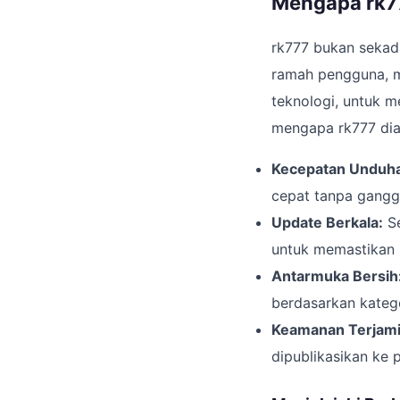
Mengapa rk77
rk777 bukan sekada
ramah pengguna, m
teknologi, untuk 
mengapa rk777 di
Kecepatan Unduhan
cepat tanpa gangg
Update Berkala:
Se
untuk memastikan 
Antarmuka Bersih
berdasarkan kateg
Keamanan Terjami
dipublikasikan ke p