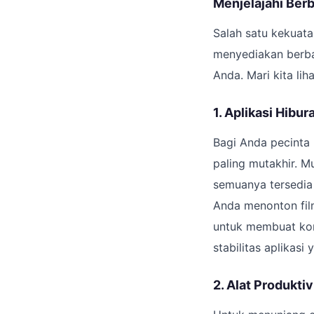
Menjelajahi Berb
Salah satu kekuata
menyediakan berba
Anda. Mari kita lih
1. Aplikasi Hibu
Bagi Anda pecinta 
paling mutakhir. M
semuanya tersedia
Anda menonton film 
untuk membuat kon
stabilitas aplikasi
2. Alat Produktiv