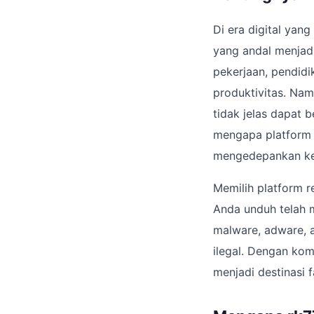
Di era digital yan
yang andal menjadi
pekerjaan, pendidi
produktivitas. Na
tidak jelas dapat 
mengapa platfor
mengedepankan k
Memilih platform r
Anda unduh telah me
malware, adware, a
ilegal. Dengan kom
menjadi destinasi f