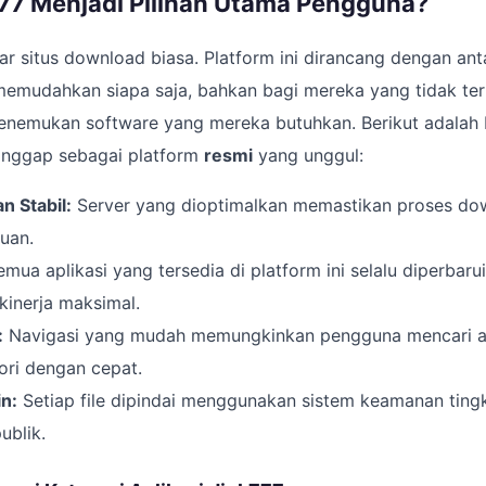
7 Menjadi Pilihan Utama Pengguna?
r situs download biasa. Platform ini dirancang dengan an
emudahkan siapa saja, bahkan bagi mereka yang tidak ter
menemukan software yang mereka butuhkan. Berikut adalah
anggap sebagai platform
resmi
yang unggul:
 Stabil:
Server yang dioptimalkan memastikan proses dow
uan.
mua aplikasi yang tersedia di platform ini selalu diperbarui
kinerja maksimal.
:
Navigasi yang mudah memungkinkan pengguna mencari ap
ori dengan cepat.
n:
Setiap file dipindai menggunakan sistem keamanan tingk
ublik.