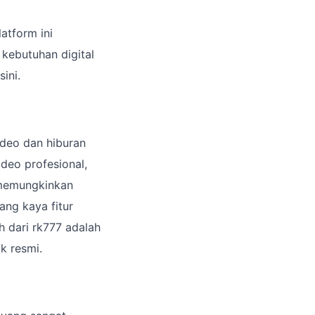
atform ini
ebutuhan digital
ini.
ideo dan hiburan
ideo profesional,
 memungkinkan
ang kaya fitur
 dari rk777 adalah
ak resmi.