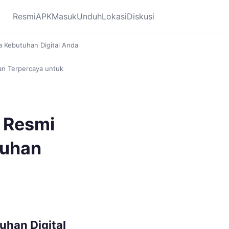
Resmi
APK
Masuk
Unduh
Lokasi
Diskusi
 Kebutuhan Digital Anda
an Terpercaya untuk
 Resmi
tuhan
han Digital