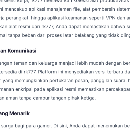
isiensi kerja, rk777 menawarkan koleksi alat produktivita
ini mencakup aplikasi manajemen file, alat pembersih siste
a perangkat, hingga aplikasi keamanan seperti VPN dan an
n alat resmi dari rk777, Anda dapat memastikan bahwa s
imal tanpa beban dari proses latar belakang yang tidak diin
dan Komunikasi
engan teman dan keluarga menjadi lebih mudah dengan berb
ersedia di rk777. Platform ini menyediakan versi terbaru dar
r yang memungkinkan pertukaran pesan, panggilan suara, h
amanan enkripsi pada aplikasi resmi memastikan percakapa
gan aman tanpa campur tangan pihak ketiga.
ang Menarik
 surga bagi para gamer. Di sini, Anda dapat menemukan ber