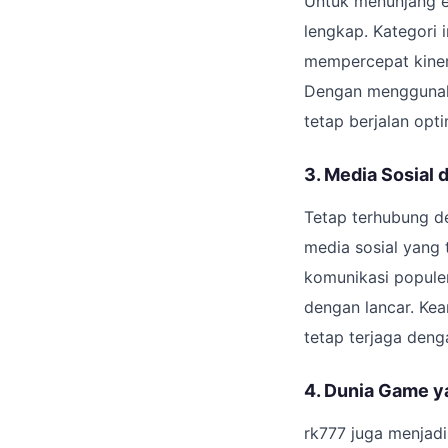
Untuk menunjang ef
lengkap. Kategori 
mempercepat kinerj
Dengan menggunaka
tetap berjalan opt
3. Media Sosial 
Tetap terhubung d
media sosial yang t
komunikasi popule
dengan lancar. Ke
tetap terjaga den
4. Dunia Game y
rk777 juga menjadi