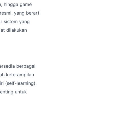
m, hingga game
esmi, yang berarti
r sistem yang
pat dilakukan
ersedia berbagai
ah keterampilan
i (self-learning),
penting untuk