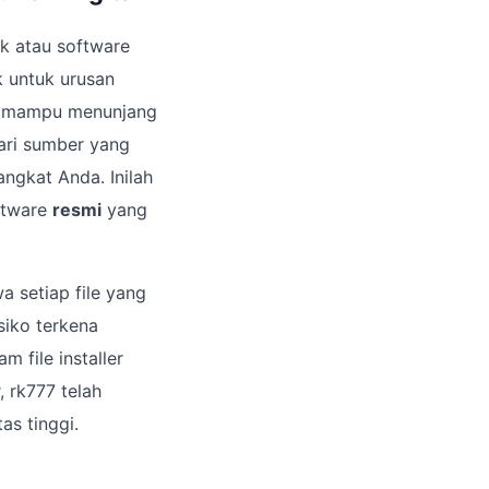
ak atau software
k untuk urusan
ng mampu menunjang
ari sumber yang
ngkat Anda. Inilah
ftware
resmi
yang
 setiap file yang
siko terkena
 file installer
 rk777 telah
as tinggi.