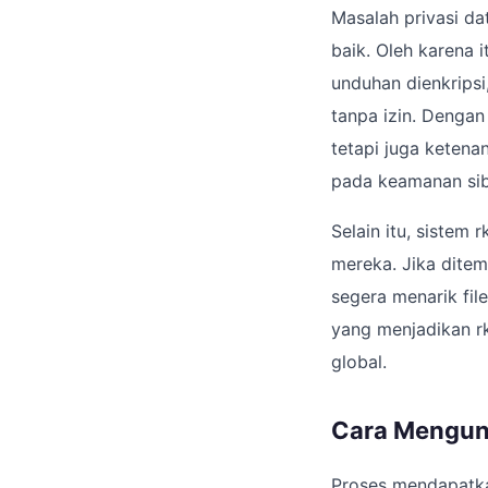
Masalah privasi da
baik. Oleh karena i
unduhan dienkrips
tanpa izin. Dengan
tetapi juga ketena
pada keamanan sib
Selain itu, sistem
mereka. Jika dite
segera menarik fil
yang menjadikan 
global.
Cara Mengun
Proses mendapatka