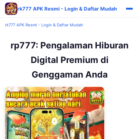
rk777 APK Resmi - Login & Daftar Mudah
rk777 APK Resmi - Login & Daftar Mudah
rp777: Pengalaman Hiburan
Digital Premium di
Genggaman Anda