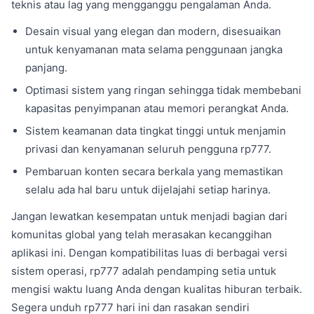
teknis atau lag yang mengganggu pengalaman Anda.
Desain visual yang elegan dan modern, disesuaikan
untuk kenyamanan mata selama penggunaan jangka
panjang.
Optimasi sistem yang ringan sehingga tidak membebani
kapasitas penyimpanan atau memori perangkat Anda.
Sistem keamanan data tingkat tinggi untuk menjamin
privasi dan kenyamanan seluruh pengguna rp777.
Pembaruan konten secara berkala yang memastikan
selalu ada hal baru untuk dijelajahi setiap harinya.
Jangan lewatkan kesempatan untuk menjadi bagian dari
komunitas global yang telah merasakan kecanggihan
aplikasi ini. Dengan kompatibilitas luas di berbagai versi
sistem operasi, rp777 adalah pendamping setia untuk
mengisi waktu luang Anda dengan kualitas hiburan terbaik.
Segera unduh rp777 hari ini dan rasakan sendiri