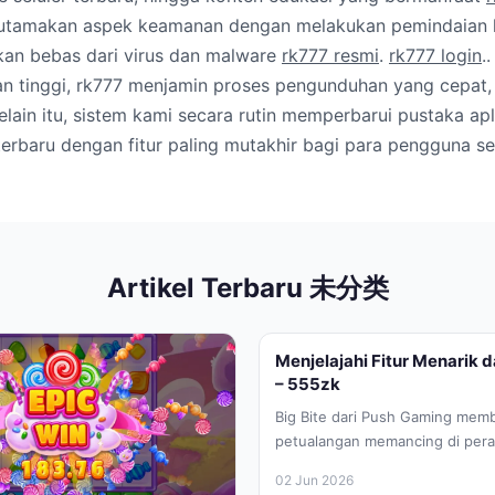
utamakan aspek keamanan dengan melakukan pemindaian k
kan bebas dari virus dan malware
rk777 resmi
.
rk777 login
.
n tinggi, rk777 menjamin proses pengunduhan yang cepat, s
lain itu, sistem kami secara rutin memperbarui pustaka apl
erbaru dengan fitur paling mutakhir bagi para pengguna se
Artikel Terbaru 未分类
Menjelajahi Fitur Menarik d
– 555zk
Big Bite dari Push Gaming mem
petualangan memancing di perai
dingin namun menantang. Denga
02 Jun 2026