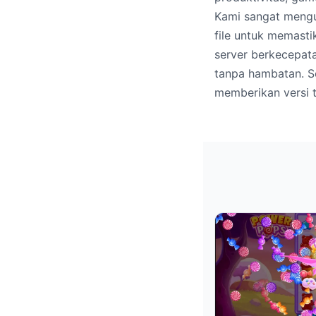
Kami sangat meng
file untuk memasti
server berkecepata
tanpa hambatan. Se
memberikan versi t